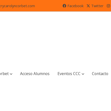
rycarolyncorbet.com
Facebook
Twitter
orbet
Acceso Alumnos
Eventos CCC
Contacto