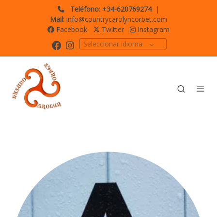
Teléfono: +34-620769274
|
Mail:
info@countrycarolyncorbet.com
Facebook
Twitter
Instagram
Seleccionar idioma