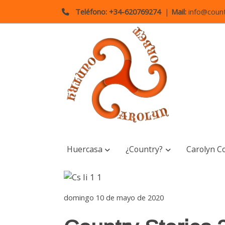
Teléfono: +34-620769274
|
Mail:
info@count
Huercasa
¿Country?
Carolyn C
domingo 10 de mayo de 2020