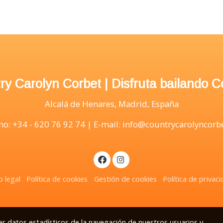
ry Carolyn Corbet | Disfruta bailando C
Alcalá de Henares, Madrid, España
no: +34 - 620 76 92 74 | E-mail: info@countrycarolyncor
o legal
Política de cookies
Gestión de cookies
Política de privac
r datos estadísticos de la navegación de nuestros usuarios y