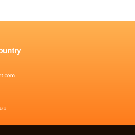
ountry
bet.com
idad